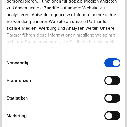
personalisieren, Funktionen für soziale Medien anbieten
zu können und die Zugriffe auf unsere Website zu
August 2020
analysieren. Außerdem geben wir Informationen zu Ihrer
Juli 2020
Verwendung unserer Website an unsere Partner für
Juni 2020
soziale Medien, Werbung und Analysen weiter. Unsere
Mai 2020
Partner führen diese Informationen möglicherweise mit
weiteren Daten zusammen, die Sie ihnen bereitgestellt
April 2020
haben oder die sie im Rahmen Ihrer Nutzung der Dienste
März 2020
gesammelt haben.
Einwilligungsauswahl
Februar 2020
Notwendig
Januar 2020
Dezember 2019
Präferenzen
November 2019
Oktober 2019
Statistiken
September 2019
August 2019
Marketing
Juli 2019