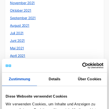
November 2021
Oktober 2021
September 2021
August 2021
Juli 2021
Juni 2021
Mai 2021
April 2021
März 2021
Februar 2021
Januar 2021
Zustimmung
Details
Über Cookies
Dezember 2020
November 2020
Diese Webseite verwendet Cookies
Oktober 2020
Wir verwenden Cookies, um Inhalte und Anzeigen zu
September 2020