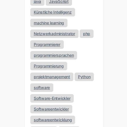
java
JavaScript
Künstliche Intelligenz
machine learning
Netzwerkadministrator
php
Programmierer
programmiersprachen
Programmierung
projektmanagement
Python
software
Software-Entwickler
Softwareentwickler
softwareentwicklung