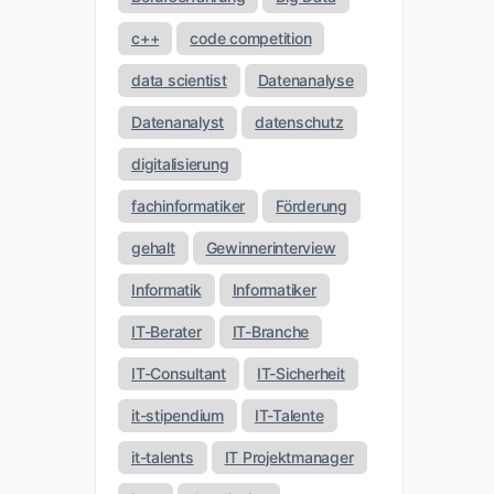
c++
code competition
data scientist
Datenanalyse
Datenanalyst
datenschutz
digitalisierung
fachinformatiker
Förderung
gehalt
Gewinnerinterview
Informatik
Informatiker
IT-Berater
IT-Branche
IT-Consultant
IT-Sicherheit
it-stipendium
IT-Talente
it-talents
IT Projektmanager