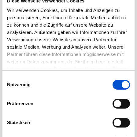
Diese Webseite verwendet Cookies
Dezember 2020
Wir verwenden Cookies, um Inhalte und Anzeigen zu
November 2020
personalisieren, Funktionen für soziale Medien anbieten
Oktober 2020
zu können und die Zugriffe auf unsere Website zu
analysieren. Außerdem geben wir Informationen zu Ihrer
September 2020
Verwendung unserer Website an unsere Partner für
August 2020
soziale Medien, Werbung und Analysen weiter. Unsere
Juli 2020
Partner führen diese Informationen möglicherweise mit
Juni 2020
weiteren Daten zusammen, die Sie ihnen bereitgestellt
haben oder die sie im Rahmen Ihrer Nutzung der Dienste
Mai 2020
gesammelt haben.
Einwilligungsauswahl
April 2020
Notwendig
März 2020
Februar 2020
Präferenzen
Januar 2020
Dezember 2019
Statistiken
November 2019
Oktober 2019