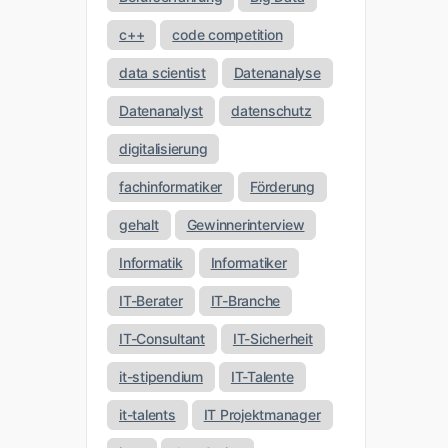
c++
code competition
data scientist
Datenanalyse
Datenanalyst
datenschutz
digitalisierung
fachinformatiker
Förderung
gehalt
Gewinnerinterview
Informatik
Informatiker
IT-Berater
IT-Branche
IT-Consultant
IT-Sicherheit
it-stipendium
IT-Talente
it-talents
IT Projektmanager