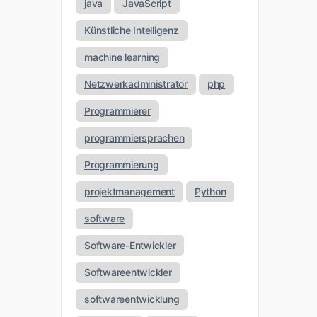
java
JavaScript
Künstliche Intelligenz
machine learning
Netzwerkadministrator
php
Programmierer
programmiersprachen
Programmierung
projektmanagement
Python
software
Software-Entwickler
Softwareentwickler
softwareentwicklung