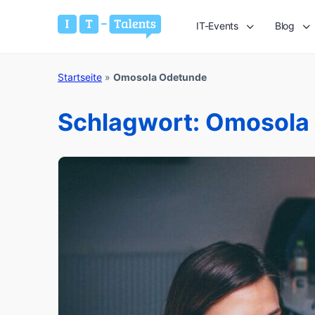
IT-Events
Blog
Startseite
»
Omosola Odetunde
Schlagwort:
Omosola