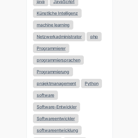
java
JavaScript
Künstliche Intelligenz
machine learning
Netzwerkadministrator
php
Programmierer
programmiersprachen
Programmierung
projektmanagement
Python
software
Software-Entwickler
Softwareentwickler
softwareentwicklung