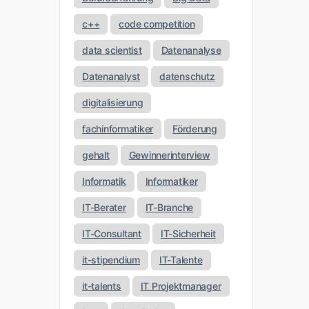
c++
code competition
data scientist
Datenanalyse
Datenanalyst
datenschutz
digitalisierung
fachinformatiker
Förderung
gehalt
Gewinnerinterview
Informatik
Informatiker
IT-Berater
IT-Branche
IT-Consultant
IT-Sicherheit
it-stipendium
IT-Talente
it-talents
IT Projektmanager