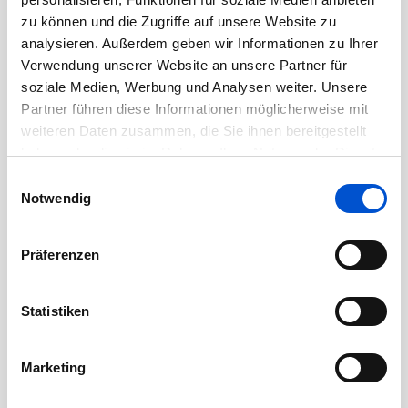
August 2020
zu können und die Zugriffe auf unsere Website zu
analysieren. Außerdem geben wir Informationen zu Ihrer
Juli 2020
Verwendung unserer Website an unsere Partner für
Juni 2020
soziale Medien, Werbung und Analysen weiter. Unsere
Mai 2020
Partner führen diese Informationen möglicherweise mit
weiteren Daten zusammen, die Sie ihnen bereitgestellt
April 2020
haben oder die sie im Rahmen Ihrer Nutzung der Dienste
März 2020
gesammelt haben.
Einwilligungsauswahl
Februar 2020
Notwendig
Januar 2020
Dezember 2019
Präferenzen
November 2019
Oktober 2019
Statistiken
September 2019
August 2019
Marketing
Juli 2019