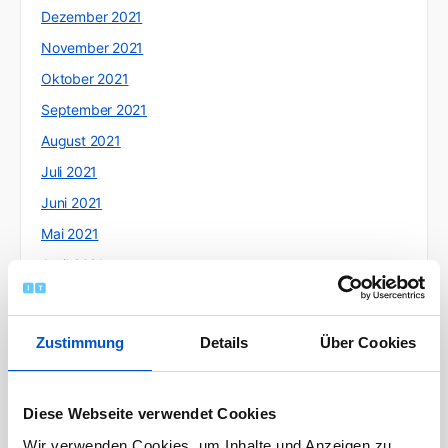
Dezember 2021
November 2021
Oktober 2021
September 2021
August 2021
Juli 2021
Juni 2021
Mai 2021
April 2021
März 2021
Februar 2021
Zustimmung
Details
Über Cookies
Januar 2021
Dezember 2020
Diese Webseite verwendet Cookies
November 2020
Wir verwenden Cookies, um Inhalte und Anzeigen zu