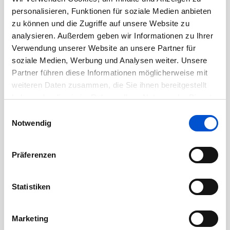
Oktober 2020
personalisieren, Funktionen für soziale Medien anbieten
September 2020
zu können und die Zugriffe auf unsere Website zu
August 2020
analysieren. Außerdem geben wir Informationen zu Ihrer
Verwendung unserer Website an unsere Partner für
Juli 2020
soziale Medien, Werbung und Analysen weiter. Unsere
Juni 2020
Partner führen diese Informationen möglicherweise mit
Mai 2020
weiteren Daten zusammen, die Sie ihnen bereitgestellt
April 2020
haben oder die sie im Rahmen Ihrer Nutzung der Dienste
gesammelt haben.
Einwilligungsauswahl
März 2020
Notwendig
Februar 2020
Januar 2020
Präferenzen
Dezember 2019
November 2019
Statistiken
Oktober 2019
September 2019
Marketing
August 2019