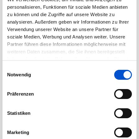
Oktober 2020
personalisieren, Funktionen für soziale Medien anbieten
September 2020
zu können und die Zugriffe auf unsere Website zu
August 2020
analysieren. Außerdem geben wir Informationen zu Ihrer
Verwendung unserer Website an unsere Partner für
Juli 2020
soziale Medien, Werbung und Analysen weiter. Unsere
Juni 2020
Partner führen diese Informationen möglicherweise mit
Mai 2020
weiteren Daten zusammen, die Sie ihnen bereitgestellt
haben oder die sie im Rahmen Ihrer Nutzung der Dienste
April 2020
gesammelt haben.
Einwilligungsauswahl
März 2020
Notwendig
Februar 2020
Januar 2020
Präferenzen
Dezember 2019
November 2019
Statistiken
Oktober 2019
September 2019
Marketing
August 2019