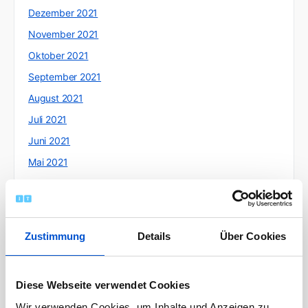
Dezember 2021
November 2021
Oktober 2021
September 2021
August 2021
Juli 2021
Juni 2021
Mai 2021
April 2021
März 2021
Februar 2021
Zustimmung
Details
Über Cookies
Januar 2021
Dezember 2020
Diese Webseite verwendet Cookies
November 2020
Wir verwenden Cookies, um Inhalte und Anzeigen zu