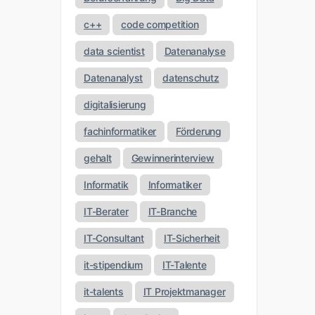
c++
code competition
data scientist
Datenanalyse
Datenanalyst
datenschutz
digitalisierung
fachinformatiker
Förderung
gehalt
Gewinnerinterview
Informatik
Informatiker
IT-Berater
IT-Branche
IT-Consultant
IT-Sicherheit
it-stipendium
IT-Talente
it-talents
IT Projektmanager