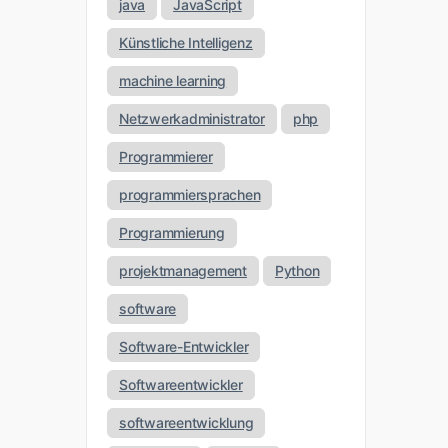
java
JavaScript
Künstliche Intelligenz
machine learning
Netzwerkadministrator
php
Programmierer
programmiersprachen
Programmierung
projektmanagement
Python
software
Software-Entwickler
Softwareentwickler
softwareentwicklung