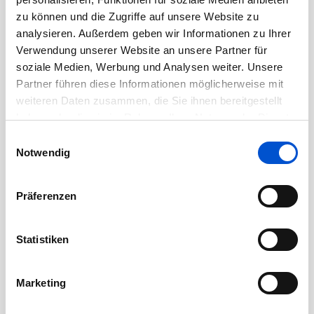
August 2020
zu können und die Zugriffe auf unsere Website zu
analysieren. Außerdem geben wir Informationen zu Ihrer
Juli 2020
Verwendung unserer Website an unsere Partner für
Juni 2020
soziale Medien, Werbung und Analysen weiter. Unsere
Mai 2020
Partner führen diese Informationen möglicherweise mit
weiteren Daten zusammen, die Sie ihnen bereitgestellt
April 2020
haben oder die sie im Rahmen Ihrer Nutzung der Dienste
März 2020
gesammelt haben.
Einwilligungsauswahl
Februar 2020
Notwendig
Januar 2020
Dezember 2019
Präferenzen
November 2019
Oktober 2019
Statistiken
September 2019
August 2019
Marketing
Juli 2019