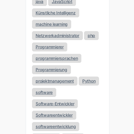
java
JavaScript
Künstliche Intelligenz
machine learning
Netzwerkadministrator
php
Programmierer
programmiersprachen
Programmierung
projektmanagement
Python
software
Software-Entwickler
Softwareentwickler
softwareentwicklung