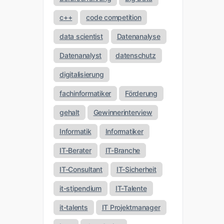
c++
code competition
data scientist
Datenanalyse
Datenanalyst
datenschutz
digitalisierung
fachinformatiker
Förderung
gehalt
Gewinnerinterview
Informatik
Informatiker
IT-Berater
IT-Branche
IT-Consultant
IT-Sicherheit
it-stipendium
IT-Talente
it-talents
IT Projektmanager