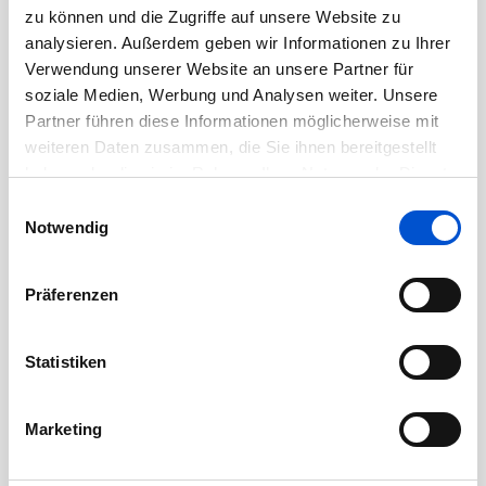
August 2020
zu können und die Zugriffe auf unsere Website zu
Juli 2020
analysieren. Außerdem geben wir Informationen zu Ihrer
Verwendung unserer Website an unsere Partner für
Juni 2020
soziale Medien, Werbung und Analysen weiter. Unsere
Mai 2020
Partner führen diese Informationen möglicherweise mit
April 2020
weiteren Daten zusammen, die Sie ihnen bereitgestellt
haben oder die sie im Rahmen Ihrer Nutzung der Dienste
März 2020
gesammelt haben.
Einwilligungsauswahl
Februar 2020
Notwendig
Januar 2020
Dezember 2019
Präferenzen
November 2019
Oktober 2019
Statistiken
September 2019
August 2019
Marketing
Juli 2019
Juni 2019