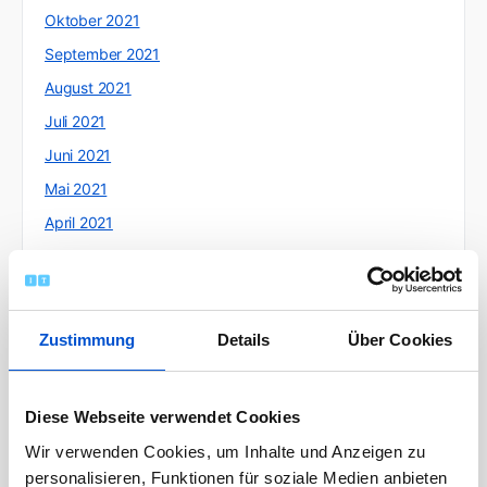
Oktober 2021
September 2021
August 2021
Juli 2021
Juni 2021
Mai 2021
April 2021
März 2021
Februar 2021
Januar 2021
Zustimmung
Details
Über Cookies
Dezember 2020
November 2020
Diese Webseite verwendet Cookies
Oktober 2020
Wir verwenden Cookies, um Inhalte und Anzeigen zu
September 2020
personalisieren, Funktionen für soziale Medien anbieten