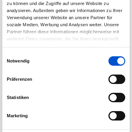
zu können und die Zugriffe auf unsere Website zu
Juli 2020
analysieren. Außerdem geben wir Informationen zu Ihrer
Verwendung unserer Website an unsere Partner für
Juni 2020
soziale Medien, Werbung und Analysen weiter. Unsere
Mai 2020
Partner führen diese Informationen möglicherweise mit
April 2020
weiteren Daten zusammen, die Sie ihnen bereitgestellt
März 2020
haben oder die sie im Rahmen Ihrer Nutzung der Dienste
gesammelt haben.
Februar 2020
Einwilligungsauswahl
Notwendig
Januar 2020
Dezember 2019
Präferenzen
November 2019
Oktober 2019
Statistiken
September 2019
August 2019
Marketing
Juli 2019
Juni 2019