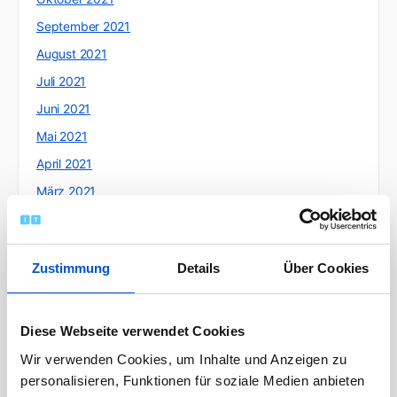
September 2021
August 2021
Juli 2021
Juni 2021
Mai 2021
April 2021
März 2021
Februar 2021
Januar 2021
Zustimmung
Details
Über Cookies
Dezember 2020
November 2020
Oktober 2020
Diese Webseite verwendet Cookies
September 2020
Wir verwenden Cookies, um Inhalte und Anzeigen zu
personalisieren, Funktionen für soziale Medien anbieten
August 2020