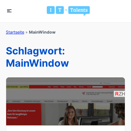
Startseite
»
MainWindow
Schlagwort:
MainWindow