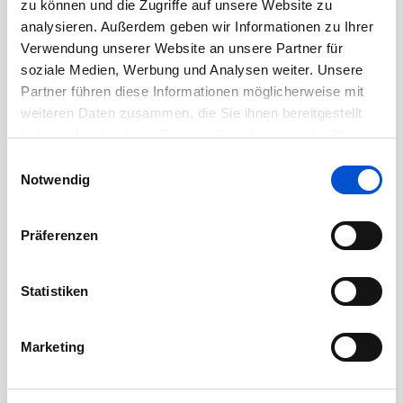
zu können und die Zugriffe auf unsere Website zu
Juli 2020
analysieren. Außerdem geben wir Informationen zu Ihrer
Juni 2020
Verwendung unserer Website an unsere Partner für
soziale Medien, Werbung und Analysen weiter. Unsere
Mai 2020
Partner führen diese Informationen möglicherweise mit
April 2020
weiteren Daten zusammen, die Sie ihnen bereitgestellt
März 2020
haben oder die sie im Rahmen Ihrer Nutzung der Dienste
Februar 2020
gesammelt haben.
Einwilligungsauswahl
Notwendig
Januar 2020
Dezember 2019
Präferenzen
November 2019
Oktober 2019
Statistiken
September 2019
August 2019
Marketing
Juli 2019
Juni 2019