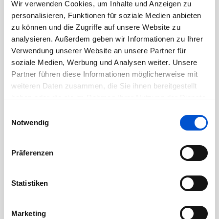
Wir verwenden Cookies, um Inhalte und Anzeigen zu
Oktober 2020
personalisieren, Funktionen für soziale Medien anbieten
September 2020
zu können und die Zugriffe auf unsere Website zu
analysieren. Außerdem geben wir Informationen zu Ihrer
August 2020
Verwendung unserer Website an unsere Partner für
Juli 2020
soziale Medien, Werbung und Analysen weiter. Unsere
Juni 2020
Partner führen diese Informationen möglicherweise mit
weiteren Daten zusammen, die Sie ihnen bereitgestellt
Mai 2020
haben oder die sie im Rahmen Ihrer Nutzung der Dienste
April 2020
gesammelt haben.
Einwilligungsauswahl
März 2020
Notwendig
Februar 2020
Januar 2020
Präferenzen
Dezember 2019
November 2019
Statistiken
Oktober 2019
September 2019
Marketing