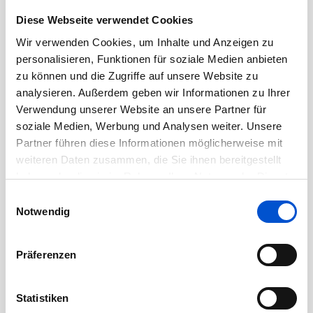
Juli 2023
Diese Webseite verwendet Cookies
Juni 2023
Wir verwenden Cookies, um Inhalte und Anzeigen zu
Mai 2023
personalisieren, Funktionen für soziale Medien anbieten
April 2023
zu können und die Zugriffe auf unsere Website zu
März 2023
analysieren. Außerdem geben wir Informationen zu Ihrer
Verwendung unserer Website an unsere Partner für
Februar 2023
soziale Medien, Werbung und Analysen weiter. Unsere
Januar 2023
Partner führen diese Informationen möglicherweise mit
Dezember 2022
weiteren Daten zusammen, die Sie ihnen bereitgestellt
November 2022
haben oder die sie im Rahmen Ihrer Nutzung der Dienste
gesammelt haben.
Oktober 2022
Einwilligungsauswahl
Notwendig
September 2022
August 2022
Präferenzen
Juli 2022
Juni 2022
Statistiken
Mai 2022