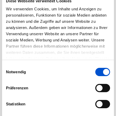
Diese Webseite verwendet Cookies
Dezember 2020
Wir verwenden Cookies, um Inhalte und Anzeigen zu
November 2020
personalisieren, Funktionen für soziale Medien anbieten
Oktober 2020
zu können und die Zugriffe auf unsere Website zu
analysieren. Außerdem geben wir Informationen zu Ihrer
September 2020
Verwendung unserer Website an unsere Partner für
August 2020
soziale Medien, Werbung und Analysen weiter. Unsere
Juli 2020
Partner führen diese Informationen möglicherweise mit
Juni 2020
weiteren Daten zusammen, die Sie ihnen bereitgestellt
haben oder die sie im Rahmen Ihrer Nutzung der Dienste
Mai 2020
gesammelt haben.
Einwilligungsauswahl
April 2020
Notwendig
März 2020
Februar 2020
Präferenzen
Januar 2020
Dezember 2019
Statistiken
November 2019