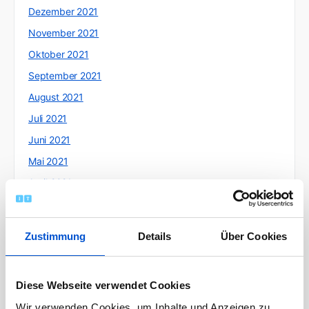
Dezember 2021
November 2021
Oktober 2021
September 2021
August 2021
Juli 2021
Juni 2021
Mai 2021
April 2021
März 2021
Februar 2021
Zustimmung
Details
Über Cookies
Januar 2021
Dezember 2020
Diese Webseite verwendet Cookies
November 2020
Wir verwenden Cookies, um Inhalte und Anzeigen zu