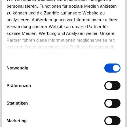
Oktober 2020
personalisieren, Funktionen für soziale Medien anbieten
September 2020
zu können und die Zugriffe auf unsere Website zu
August 2020
analysieren. Außerdem geben wir Informationen zu Ihrer
Verwendung unserer Website an unsere Partner für
Juli 2020
soziale Medien, Werbung und Analysen weiter. Unsere
Juni 2020
Partner führen diese Informationen möglicherweise mit
Mai 2020
weiteren Daten zusammen, die Sie ihnen bereitgestellt
April 2020
haben oder die sie im Rahmen Ihrer Nutzung der Dienste
gesammelt haben.
Einwilligungsauswahl
März 2020
Notwendig
Februar 2020
Januar 2020
Präferenzen
Dezember 2019
November 2019
Statistiken
Oktober 2019
September 2019
Marketing
August 2019