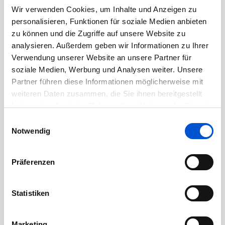
November 2020
Wir verwenden Cookies, um Inhalte und Anzeigen zu
personalisieren, Funktionen für soziale Medien anbieten
Oktober 2020
zu können und die Zugriffe auf unsere Website zu
September 2020
analysieren. Außerdem geben wir Informationen zu Ihrer
August 2020
Verwendung unserer Website an unsere Partner für
Juli 2020
soziale Medien, Werbung und Analysen weiter. Unsere
Partner führen diese Informationen möglicherweise mit
Juni 2020
weiteren Daten zusammen, die Sie ihnen bereitgestellt
Mai 2020
haben oder die sie im Rahmen Ihrer Nutzung der Dienste
April 2020
gesammelt haben.
Einwilligungsauswahl
Notwendig
März 2020
Februar 2020
Präferenzen
Januar 2020
Dezember 2019
Statistiken
November 2019
Oktober 2019
Marketing
September 2019