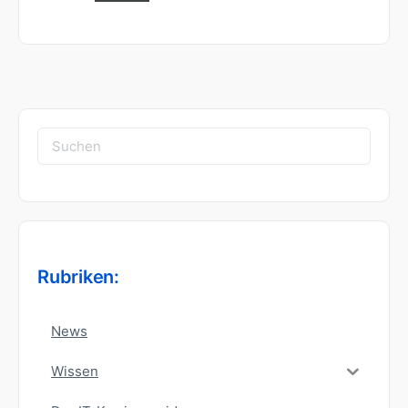
Suchen
nach:
Rubriken:
News
Wissen