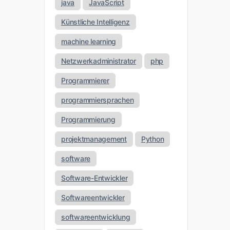
java
JavaScript
Künstliche Intelligenz
machine learning
Netzwerkadministrator
php
Programmierer
programmiersprachen
Programmierung
projektmanagement
Python
software
Software-Entwickler
Softwareentwickler
softwareentwicklung