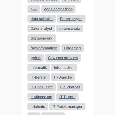
c++
code competition
data scientist
Datenanalyse
Datenanalyst
datenschutz
digitalisierung
fachinformatiker
Förderung
gehalt
Gewinnerinterview
Informatik
Informatiker
IT-Berater
IT-Branche
IT-Consultant
IT-Sicherheit
it-stipendium
IT-Talente
it-talents
IT Projektmanager