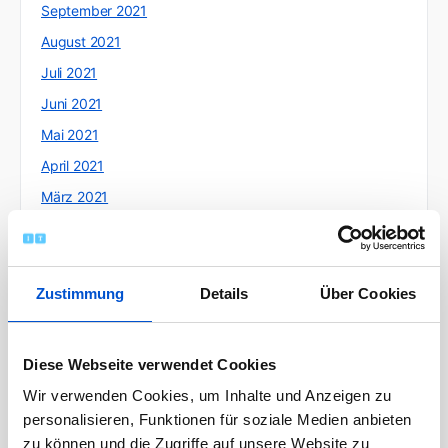
September 2021
August 2021
Juli 2021
Juni 2021
Mai 2021
April 2021
März 2021
Februar 2021
Januar 2021
Dezember 2020
Zustimmung
Details
Über Cookies
November 2020
Oktober 2020
Diese Webseite verwendet Cookies
September 2020
Wir verwenden Cookies, um Inhalte und Anzeigen zu
August 2020
personalisieren, Funktionen für soziale Medien anbieten
zu können und die Zugriffe auf unsere Website zu
Juli 2020