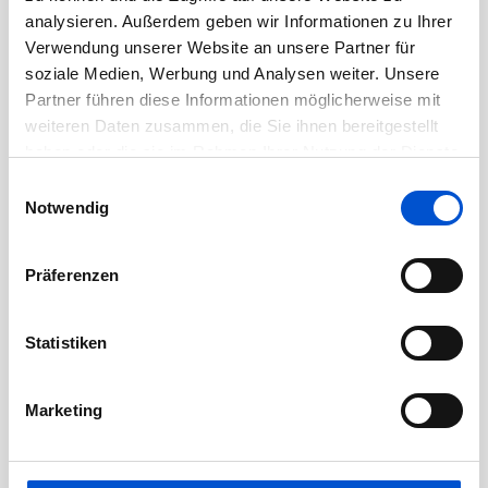
analysieren. Außerdem geben wir Informationen zu Ihrer
Juni 2020
Verwendung unserer Website an unsere Partner für
Mai 2020
soziale Medien, Werbung und Analysen weiter. Unsere
April 2020
Partner führen diese Informationen möglicherweise mit
weiteren Daten zusammen, die Sie ihnen bereitgestellt
März 2020
haben oder die sie im Rahmen Ihrer Nutzung der Dienste
Februar 2020
gesammelt haben.
Einwilligungsauswahl
Januar 2020
Notwendig
Dezember 2019
November 2019
Präferenzen
Oktober 2019
September 2019
Statistiken
August 2019
Juli 2019
Marketing
Juni 2019
Mai 2019