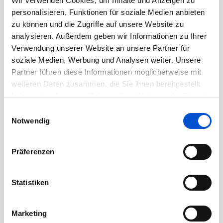
Wir verwenden Cookies, um Inhalte und Anzeigen zu
Oktober 2020
personalisieren, Funktionen für soziale Medien anbieten
September 2020
zu können und die Zugriffe auf unsere Website zu
August 2020
analysieren. Außerdem geben wir Informationen zu Ihrer
Verwendung unserer Website an unsere Partner für
Juli 2020
soziale Medien, Werbung und Analysen weiter. Unsere
Juni 2020
Partner führen diese Informationen möglicherweise mit
Mai 2020
weiteren Daten zusammen, die Sie ihnen bereitgestellt
haben oder die sie im Rahmen Ihrer Nutzung der Dienste
April 2020
gesammelt haben.
Einwilligungsauswahl
März 2020
Notwendig
Februar 2020
Januar 2020
Präferenzen
Dezember 2019
November 2019
Statistiken
Oktober 2019
September 2019
Marketing
August 2019