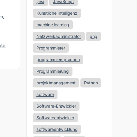
java
JavaScript
Künstliche Intelligenz
en,
machine learning
Netzwerkadministrator
php
tar
Programmierer
programmiersprachen
Programmierung
projektmanagement
Python
software
Software-Entwickler
Softwareentwickler
softwareentwicklung