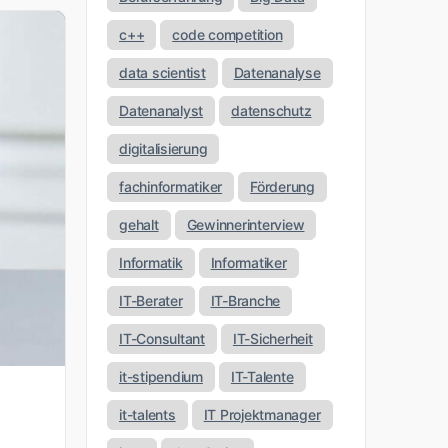
c++
code competition
data scientist
Datenanalyse
Datenanalyst
datenschutz
digitalisierung
fachinformatiker
Förderung
gehalt
Gewinnerinterview
Informatik
Informatiker
IT-Berater
IT-Branche
IT-Consultant
IT-Sicherheit
it-stipendium
IT-Talente
it-talents
IT Projektmanager