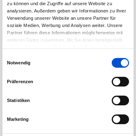
zu können und die Zugriffe auf unsere Website zu
Juli 2020
analysieren. Außerdem geben wir Informationen zu Ihrer
Verwendung unserer Website an unsere Partner für
Juni 2020
soziale Medien, Werbung und Analysen weiter. Unsere
Mai 2020
Partner führen diese Informationen möglicherweise mit
April 2020
weiteren Daten zusammen, die Sie ihnen bereitgestellt
März 2020
haben oder die sie im Rahmen Ihrer Nutzung der Dienste
gesammelt haben.
Februar 2020
Einwilligungsauswahl
Notwendig
Januar 2020
Dezember 2019
Präferenzen
November 2019
Oktober 2019
Statistiken
September 2019
August 2019
Marketing
Juli 2019
Juni 2019