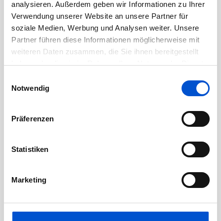
Juni 2020
analysieren. Außerdem geben wir Informationen zu Ihrer
Verwendung unserer Website an unsere Partner für
Mai 2020
soziale Medien, Werbung und Analysen weiter. Unsere
April 2020
Partner führen diese Informationen möglicherweise mit
März 2020
weiteren Daten zusammen, die Sie ihnen bereitgestellt
haben oder die sie im Rahmen Ihrer Nutzung der Dienste
Februar 2020
gesammelt haben.
Einwilligungsauswahl
Januar 2020
Notwendig
Dezember 2019
November 2019
Präferenzen
Oktober 2019
September 2019
Statistiken
August 2019
Juli 2019
Marketing
Juni 2019
Mai 2019
April 2019