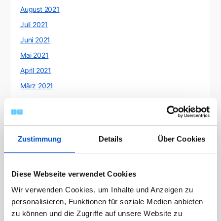
August 2021
Juli 2021
Juni 2021
Mai 2021
April 2021
März 2021
Februar 2021
Januar 2021
Dezember 2020
Zustimmung
Details
Über Cookies
November 2020
Oktober 2020
Diese Webseite verwendet Cookies
September 2020
Wir verwenden Cookies, um Inhalte und Anzeigen zu
August 2020
personalisieren, Funktionen für soziale Medien anbieten
Juli 2020
zu können und die Zugriffe auf unsere Website zu