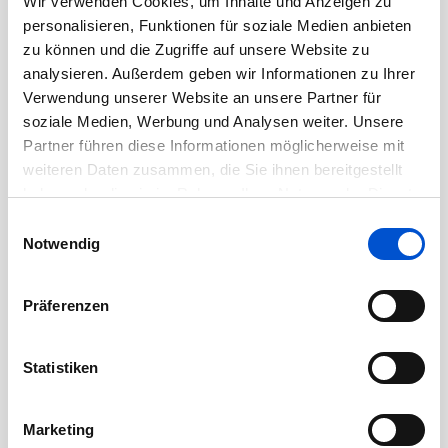
Wir verwenden Cookies, um Inhalte und Anzeigen zu
Oktober 2020
personalisieren, Funktionen für soziale Medien anbieten
September 2020
zu können und die Zugriffe auf unsere Website zu
August 2020
analysieren. Außerdem geben wir Informationen zu Ihrer
Verwendung unserer Website an unsere Partner für
Juli 2020
soziale Medien, Werbung und Analysen weiter. Unsere
Juni 2020
Partner führen diese Informationen möglicherweise mit
Mai 2020
weiteren Daten zusammen, die Sie ihnen bereitgestellt
haben oder die sie im Rahmen Ihrer Nutzung der Dienste
April 2020
gesammelt haben.
Einwilligungsauswahl
März 2020
Notwendig
Februar 2020
Januar 2020
Präferenzen
Dezember 2019
November 2019
Statistiken
Oktober 2019
September 2019
Marketing
August 2019