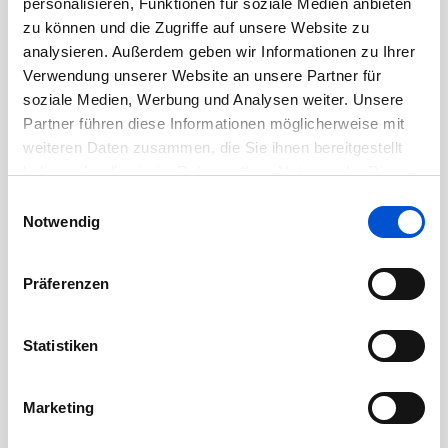
personalisieren, Funktionen für soziale Medien anbieten
zu können und die Zugriffe auf unsere Website zu
August 2020
analysieren. Außerdem geben wir Informationen zu Ihrer
Juli 2020
Verwendung unserer Website an unsere Partner für
Juni 2020
soziale Medien, Werbung und Analysen weiter. Unsere
Mai 2020
Partner führen diese Informationen möglicherweise mit
weiteren Daten zusammen, die Sie ihnen bereitgestellt
April 2020
haben oder die sie im Rahmen Ihrer Nutzung der Dienste
März 2020
gesammelt haben.
Einwilligungsauswahl
Februar 2020
Notwendig
Januar 2020
Dezember 2019
Präferenzen
November 2019
Oktober 2019
Statistiken
September 2019
August 2019
Marketing
Juli 2019