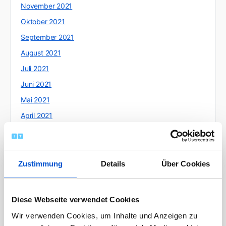
November 2021
Oktober 2021
September 2021
August 2021
Juli 2021
Juni 2021
Mai 2021
April 2021
März 2021
Februar 2021
Januar 2021
Zustimmung
Details
Über Cookies
Dezember 2020
November 2020
Diese Webseite verwendet Cookies
Oktober 2020
Wir verwenden Cookies, um Inhalte und Anzeigen zu
September 2020