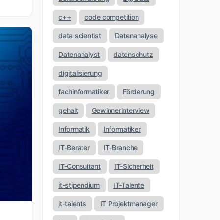
c++
code competition
data scientist
Datenanalyse
Datenanalyst
datenschutz
digitalisierung
fachinformatiker
Förderung
gehalt
Gewinnerinterview
Informatik
Informatiker
IT-Berater
IT-Branche
IT-Consultant
IT-Sicherheit
it-stipendium
IT-Talente
it-talents
IT Projektmanager