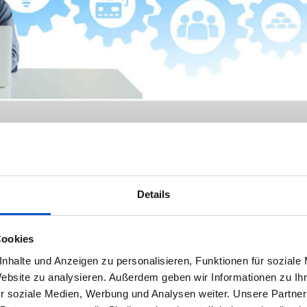
 ein IT-Systemkaufmann(m/w)?
Details
perte und Kaufmann interessierst, technisches Vorwissen mitbringst u
Cookies
t, könnte Dich…
nhalte und Anzeigen zu personalisieren, Funktionen für soziale
Website zu analysieren. Außerdem geben wir Informationen zu I
r soziale Medien, Werbung und Analysen weiter. Unsere Partner
0
Kommen