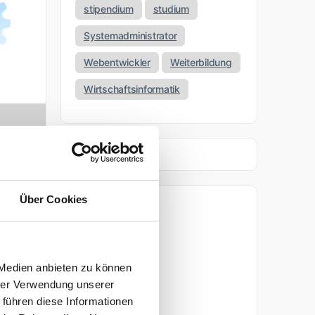
stipendium
studium
Systemadministrator
Webentwickler
Weiterbildung
Wirtschaftsinformatik
Über Cookies
Archiv
nd
April 2026
 Medien anbieten zu können
März 2026
hrer Verwendung unserer
 führen diese Informationen
tar
November 2025