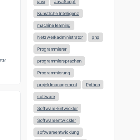
java
JavaScript
Künstliche Intelligenz
machine learning
Netzwerkadministrator
php
Programmierer
tar
programmiersprachen
Programmierung
projektmanagement
Python
software
Software-Entwickler
Softwareentwickler
softwareentwicklung