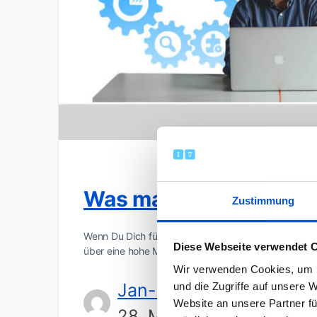
Was macht eigentlich
Zustimmung
Wenn Du Dich für die spannende Mischung aus IT-Ex
Diese Webseite verwendet 
über eine hohe Motivation und Engagement verfügs
Wir verwenden Cookies, um I
Jan-Dirk Kranz
und die Zugriffe auf unsere 
Website an unsere Partner fü
28. Mai 2017