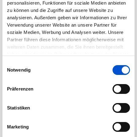
personalisieren, Funktionen für soziale Medien anbieten
September 2020
zu können und die Zugriffe auf unsere Website zu
August 2020
analysieren. Außerdem geben wir Informationen zu Ihrer
Juli 2020
Verwendung unserer Website an unsere Partner für
Juni 2020
soziale Medien, Werbung und Analysen weiter. Unsere
Partner führen diese Informationen möglicherweise mit
Mai 2020
weiteren Daten zusammen, die Sie ihnen bereitgestellt
April 2020
haben oder die sie im Rahmen Ihrer Nutzung der Dienste
März 2020
gesammelt haben.
Einwilligungsauswahl
Februar 2020
Notwendig
Januar 2020
Dezember 2019
Präferenzen
November 2019
Oktober 2019
Statistiken
September 2019
August 2019
Marketing
Juli 2019