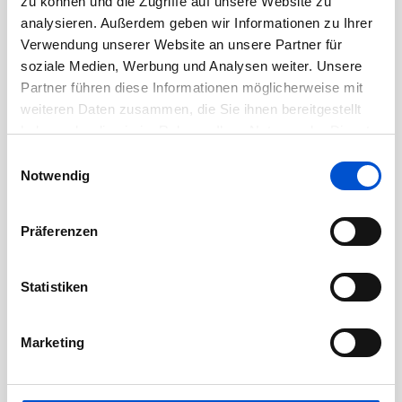
zu können und die Zugriffe auf unsere Website zu
Juli 2020
analysieren. Außerdem geben wir Informationen zu Ihrer
Juni 2020
Verwendung unserer Website an unsere Partner für
Mai 2020
soziale Medien, Werbung und Analysen weiter. Unsere
Partner führen diese Informationen möglicherweise mit
April 2020
weiteren Daten zusammen, die Sie ihnen bereitgestellt
März 2020
haben oder die sie im Rahmen Ihrer Nutzung der Dienste
Februar 2020
gesammelt haben.
Einwilligungsauswahl
Januar 2020
Notwendig
Dezember 2019
November 2019
Präferenzen
Oktober 2019
September 2019
Statistiken
August 2019
Juli 2019
Marketing
Juni 2019
Mai 2019