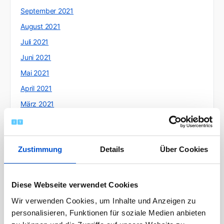
September 2021
August 2021
Juli 2021
Juni 2021
Mai 2021
April 2021
März 2021
Februar 2021
Januar 2021
Zustimmung
Details
Über Cookies
Dezember 2020
November 2020
Oktober 2020
Diese Webseite verwendet Cookies
September 2020
Wir verwenden Cookies, um Inhalte und Anzeigen zu
August 2020
personalisieren, Funktionen für soziale Medien anbieten