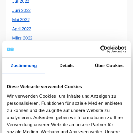
Juli 2022
Juni 2022
Mai 2022
April 2022
März 2022
Februar 2022
Januar 2022
Zustimmung
Details
Über Cookies
Dezember 2021
November 2021
Oktober 2021
Diese Webseite verwendet Cookies
September 2021
Wir verwenden Cookies, um Inhalte und Anzeigen zu
August 2021
personalisieren, Funktionen für soziale Medien anbieten
zu können und die Zugriffe auf unsere Website zu
Juli 2021
analysieren. Außerdem geben wir Informationen zu Ihrer
Juni 2021
Verwendung unserer Website an unsere Partner für
Mai 2021
soziale Medien, Werbung und Analysen weiter. Unsere