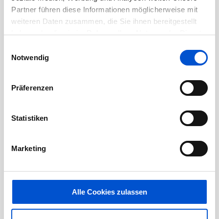
Partner führen diese Informationen möglicherweise mit
April 2021
weiteren Daten zusammen, die Sie ihnen bereitgestellt
März 2021
haben oder die sie im Rahmen Ihrer Nutzung der Dienste
Februar 2021
gesammelt haben.
Einwilligungsauswahl
Januar 2021
Notwendig
Dezember 2020
November 2020
Präferenzen
Oktober 2020
September 2020
Statistiken
August 2020
Juli 2020
Marketing
Juni 2020
Mai 2020
Alle Cookies zulassen
April 2020
März 2020