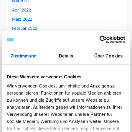
Mai 2022
April 2022
März 2022
Februar 2022
Januar 2022
Dezember 2021
November 2021
Zustimmung
Details
Über Cookies
Oktober 2021
September 2021
Diese Webseite verwendet Cookies
August 2021
Wir verwenden Cookies, um Inhalte und Anzeigen zu
Juli 2021
personalisieren, Funktionen für soziale Medien anbieten
zu können und die Zugriffe auf unsere Website zu
Juni 2021
analysieren. Außerdem geben wir Informationen zu Ihrer
Mai 2021
Verwendung unserer Website an unsere Partner für
April 2021
soziale Medien, Werbung und Analysen weiter. Unsere
Partner führen diese Informationen möglicherweise mit
März 2021