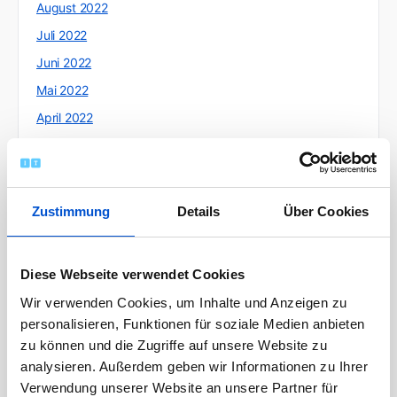
August 2022
Juli 2022
Juni 2022
Mai 2022
April 2022
März 2022
Februar 2022
Januar 2022
Zustimmung
Details
Über Cookies
Dezember 2021
November 2021
Diese Webseite verwendet Cookies
Oktober 2021
Wir verwenden Cookies, um Inhalte und Anzeigen zu
September 2021
personalisieren, Funktionen für soziale Medien anbieten
August 2021
zu können und die Zugriffe auf unsere Website zu
Juli 2021
analysieren. Außerdem geben wir Informationen zu Ihrer
Verwendung unserer Website an unsere Partner für
Juni 2021