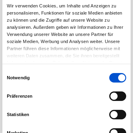
November 2020
Wir verwenden Cookies, um Inhalte und Anzeigen zu
personalisieren, Funktionen für soziale Medien anbieten
Oktober 2020
zu können und die Zugriffe auf unsere Website zu
September 2020
analysieren. Außerdem geben wir Informationen zu Ihrer
August 2020
Verwendung unserer Website an unsere Partner für
soziale Medien, Werbung und Analysen weiter. Unsere
Juli 2020
Partner führen diese Informationen möglicherweise mit
Juni 2020
weiteren Daten zusammen, die Sie ihnen bereitgestellt
Mai 2020
haben oder die sie im Rahmen Ihrer Nutzung der Dienste
April 2020
gesammelt haben.
Einwilligungsauswahl
Notwendig
März 2020
Februar 2020
Präferenzen
Januar 2020
Dezember 2019
Statistiken
November 2019
Oktober 2019
Marketing