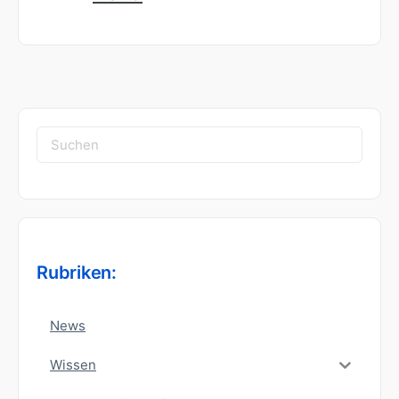
Suchen
nach:
Rubriken:
News
Wissen