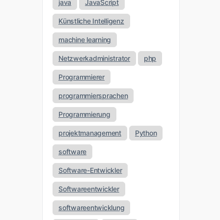
java
JavaScript
Künstliche Intelligenz
machine learning
Netzwerkadministrator
php
Programmierer
programmiersprachen
Programmierung
projektmanagement
Python
software
Software-Entwickler
Softwareentwickler
softwareentwicklung