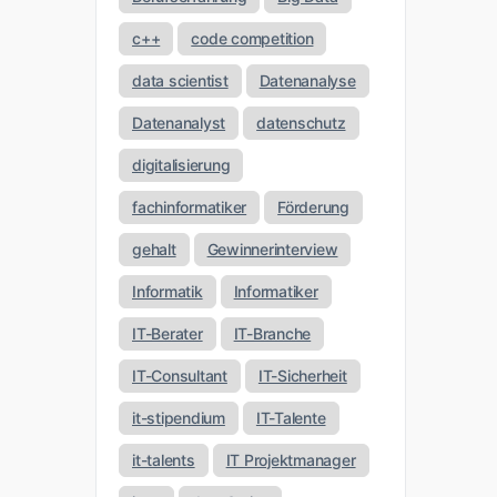
c++
code competition
data scientist
Datenanalyse
Datenanalyst
datenschutz
digitalisierung
fachinformatiker
Förderung
gehalt
Gewinnerinterview
Informatik
Informatiker
IT-Berater
IT-Branche
IT-Consultant
IT-Sicherheit
it-stipendium
IT-Talente
it-talents
IT Projektmanager