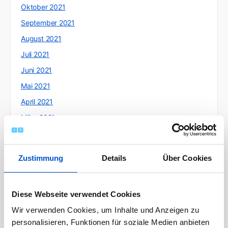
Oktober 2021
September 2021
August 2021
Juli 2021
Juni 2021
Mai 2021
April 2021
März 2021
Februar 2021
Januar 2021
Zustimmung
Details
Über Cookies
Dezember 2020
November 2020
Diese Webseite verwendet Cookies
Oktober 2020
Wir verwenden Cookies, um Inhalte und Anzeigen zu
September 2020
personalisieren, Funktionen für soziale Medien anbieten
August 2020