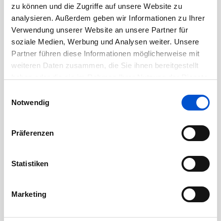
zu können und die Zugriffe auf unsere Website zu
Juli 2020
analysieren. Außerdem geben wir Informationen zu Ihrer
Verwendung unserer Website an unsere Partner für
Juni 2020
soziale Medien, Werbung und Analysen weiter. Unsere
Mai 2020
Partner führen diese Informationen möglicherweise mit
April 2020
weiteren Daten zusammen, die Sie ihnen bereitgestellt
März 2020
haben oder die sie im Rahmen Ihrer Nutzung der Dienste
gesammelt haben.
Februar 2020
Einwilligungsauswahl
Notwendig
Januar 2020
Dezember 2019
Präferenzen
November 2019
Oktober 2019
Statistiken
September 2019
August 2019
Marketing
Juli 2019
Juni 2019