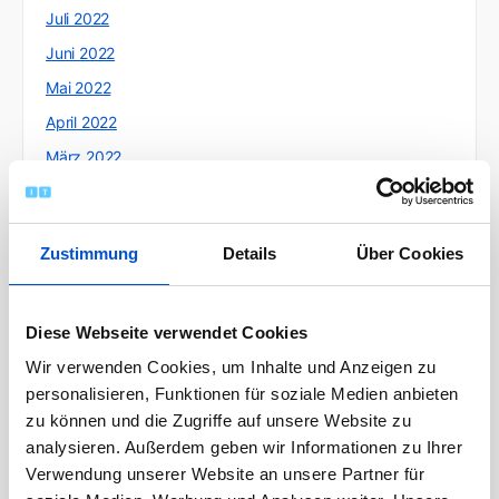
Juli 2022
Juni 2022
Mai 2022
April 2022
März 2022
Februar 2022
Januar 2022
Zustimmung
Details
Über Cookies
Dezember 2021
November 2021
Oktober 2021
Diese Webseite verwendet Cookies
September 2021
Wir verwenden Cookies, um Inhalte und Anzeigen zu
personalisieren, Funktionen für soziale Medien anbieten
August 2021
zu können und die Zugriffe auf unsere Website zu
Juli 2021
analysieren. Außerdem geben wir Informationen zu Ihrer
Juni 2021
Verwendung unserer Website an unsere Partner für