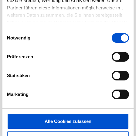
soziale Medien, Werbung und Analysen weiter. Unsere
Mai 2021
Partner führen diese Informationen möglicherweise mit
April 2021
weiteren Daten zusammen, die Sie ihnen bereitgestellt
März 2021
haben oder die sie im Rahmen Ihrer Nutzung der Dienste
Februar 2021
gesammelt haben.
Einwilligungsauswahl
Notwendig
Januar 2021
Dezember 2020
Präferenzen
November 2020
Oktober 2020
Statistiken
September 2020
August 2020
Marketing
Juli 2020
Juni 2020
Mai 2020
Alle Cookies zulassen
April 2020
März 2020