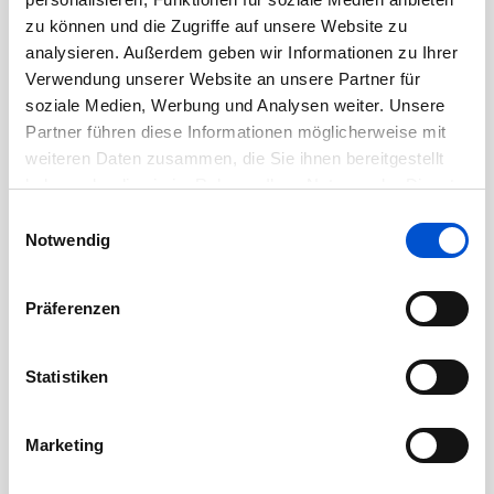
August 2020
zu können und die Zugriffe auf unsere Website zu
analysieren. Außerdem geben wir Informationen zu Ihrer
Juli 2020
Verwendung unserer Website an unsere Partner für
Juni 2020
soziale Medien, Werbung und Analysen weiter. Unsere
Mai 2020
Partner führen diese Informationen möglicherweise mit
weiteren Daten zusammen, die Sie ihnen bereitgestellt
April 2020
haben oder die sie im Rahmen Ihrer Nutzung der Dienste
März 2020
gesammelt haben.
Einwilligungsauswahl
Februar 2020
Notwendig
Januar 2020
Dezember 2019
Präferenzen
November 2019
Oktober 2019
Statistiken
September 2019
August 2019
Marketing
Juli 2019