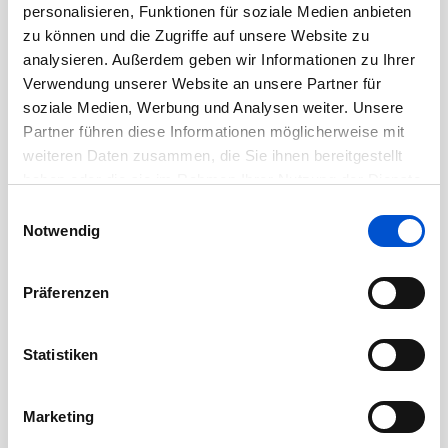
Februar 2023
personalisieren, Funktionen für soziale Medien anbieten
zu können und die Zugriffe auf unsere Website zu
Januar 2023
analysieren. Außerdem geben wir Informationen zu Ihrer
Dezember 2022
Verwendung unserer Website an unsere Partner für
November 2022
soziale Medien, Werbung und Analysen weiter. Unsere
Partner führen diese Informationen möglicherweise mit
Oktober 2022
weiteren Daten zusammen, die Sie ihnen bereitgestellt
September 2022
haben oder die sie im Rahmen Ihrer Nutzung der Dienste
August 2022
gesammelt haben.
Einwilligungsauswahl
Juli 2022
Notwendig
Juni 2022
Mai 2022
Präferenzen
April 2022
März 2022
Statistiken
Februar 2022
Januar 2022
Marketing
Dezember 2021