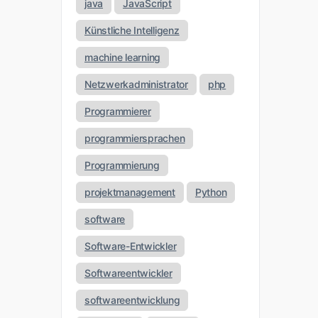
java
JavaScript
Künstliche Intelligenz
machine learning
Netzwerkadministrator
php
Programmierer
programmiersprachen
Programmierung
projektmanagement
Python
software
Software-Entwickler
Softwareentwickler
softwareentwicklung