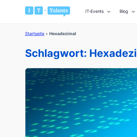
IT-Events
Blog
Startseite
»
Hexadezimal
Schlagwort:
Hexadez