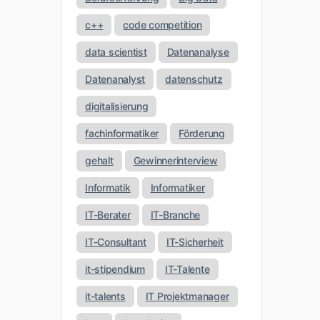
c++
code competition
data scientist
Datenanalyse
Datenanalyst
datenschutz
digitalisierung
fachinformatiker
Förderung
gehalt
Gewinnerinterview
Informatik
Informatiker
IT-Berater
IT-Branche
IT-Consultant
IT-Sicherheit
it-stipendium
IT-Talente
it-talents
IT Projektmanager