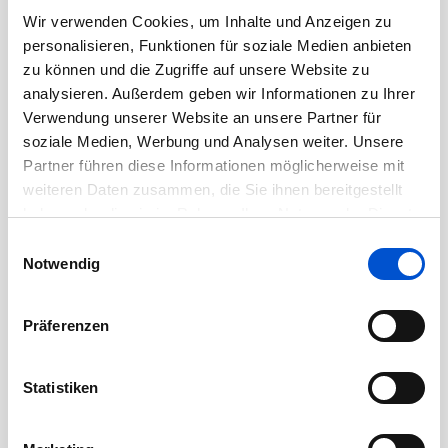
November 2020
Wir verwenden Cookies, um Inhalte und Anzeigen zu
personalisieren, Funktionen für soziale Medien anbieten
Oktober 2020
zu können und die Zugriffe auf unsere Website zu
September 2020
analysieren. Außerdem geben wir Informationen zu Ihrer
August 2020
Verwendung unserer Website an unsere Partner für
soziale Medien, Werbung und Analysen weiter. Unsere
Juli 2020
Partner führen diese Informationen möglicherweise mit
Juni 2020
weiteren Daten zusammen, die Sie ihnen bereitgestellt
Mai 2020
haben oder die sie im Rahmen Ihrer Nutzung der Dienste
April 2020
gesammelt haben.
Einwilligungsauswahl
Notwendig
März 2020
Februar 2020
Präferenzen
Januar 2020
Dezember 2019
Statistiken
November 2019
Oktober 2019