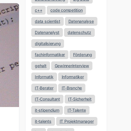
c++
code competition
data scientist
Datenanalyse
Datenanalyst
datenschutz
digitalisierung
fachinformatiker
Förderung
gehalt
Gewinnerinterview
Informatik
Informatiker
IT-Berater
IT-Branche
IT-Consultant
IT-Sicherheit
it-stipendium
IT-Talente
it-talents
IT Projektmanager