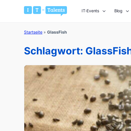
IT-Events
Blog
Startseite
»
GlassFish
Schlagwort:
GlassFis