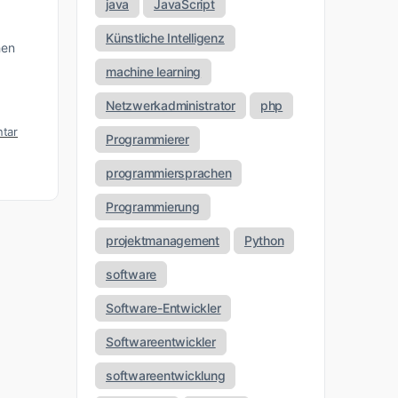
java
JavaScript
Künstliche Intelligenz
hen
machine learning
Netzwerkadministrator
php
tar
Programmierer
programmiersprachen
Programmierung
projektmanagement
Python
software
Software-Entwickler
Softwareentwickler
softwareentwicklung