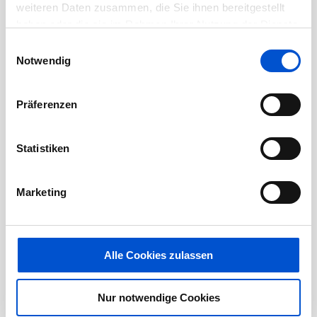
weiteren Daten zusammen, die Sie ihnen bereitgestellt
Februar 2021
haben oder die sie im Rahmen Ihrer Nutzung der Dienste
Januar 2021
gesammelt haben.
Einwilligungsauswahl
Dezember 2020
Notwendig
November 2020
Oktober 2020
Präferenzen
September 2020
August 2020
Statistiken
Juli 2020
Juni 2020
Marketing
Mai 2020
April 2020
März 2020
Alle Cookies zulassen
Februar 2020
Nur notwendige Cookies
Januar 2020