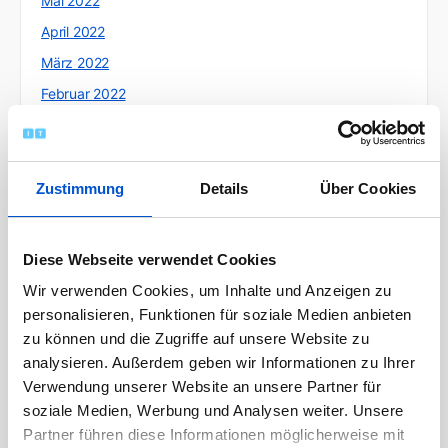
Mai 2022
April 2022
März 2022
Februar 2022
Januar 2022
Dezember 2021
November 2021
Zustimmung
Details
Über Cookies
Oktober 2021
September 2021
Diese Webseite verwendet Cookies
August 2021
Wir verwenden Cookies, um Inhalte und Anzeigen zu
Juli 2021
personalisieren, Funktionen für soziale Medien anbieten
zu können und die Zugriffe auf unsere Website zu
Juni 2021
analysieren. Außerdem geben wir Informationen zu Ihrer
Mai 2021
Verwendung unserer Website an unsere Partner für
April 2021
soziale Medien, Werbung und Analysen weiter. Unsere
Partner führen diese Informationen möglicherweise mit
März 2021