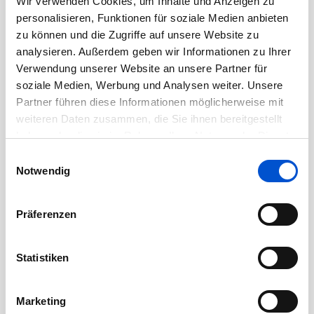
Wir verwenden Cookies, um Inhalte und Anzeigen zu
Oktober 2020
personalisieren, Funktionen für soziale Medien anbieten
September 2020
zu können und die Zugriffe auf unsere Website zu
August 2020
analysieren. Außerdem geben wir Informationen zu Ihrer
Verwendung unserer Website an unsere Partner für
Juli 2020
soziale Medien, Werbung und Analysen weiter. Unsere
Juni 2020
Partner führen diese Informationen möglicherweise mit
Mai 2020
weiteren Daten zusammen, die Sie ihnen bereitgestellt
haben oder die sie im Rahmen Ihrer Nutzung der Dienste
April 2020
gesammelt haben.
Einwilligungsauswahl
März 2020
Notwendig
Februar 2020
Januar 2020
Präferenzen
Dezember 2019
November 2019
Statistiken
Oktober 2019
September 2019
Marketing
August 2019