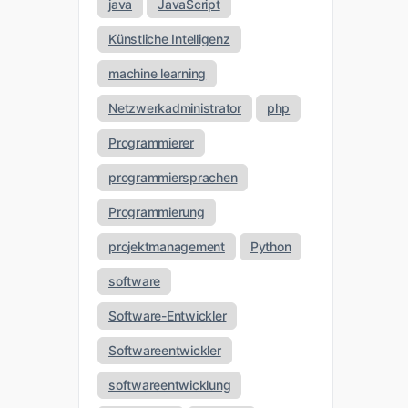
java
JavaScript
Künstliche Intelligenz
machine learning
Netzwerkadministrator
php
Programmierer
programmiersprachen
Programmierung
projektmanagement
Python
software
Software-Entwickler
Softwareentwickler
softwareentwicklung