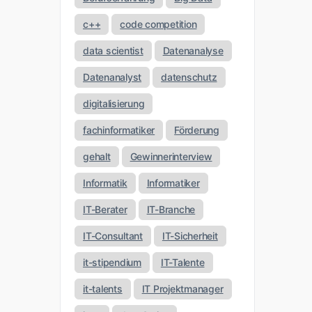
c++
code competition
data scientist
Datenanalyse
Datenanalyst
datenschutz
digitalisierung
fachinformatiker
Förderung
gehalt
Gewinnerinterview
Informatik
Informatiker
IT-Berater
IT-Branche
IT-Consultant
IT-Sicherheit
it-stipendium
IT-Talente
it-talents
IT Projektmanager