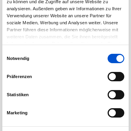
zu können und die Zugriffe auf unsere Website zu
Juli 2020
analysieren. Außerdem geben wir Informationen zu Ihrer
Juni 2020
Verwendung unserer Website an unsere Partner für
soziale Medien, Werbung und Analysen weiter. Unsere
Mai 2020
Partner führen diese Informationen möglicherweise mit
April 2020
weiteren Daten zusammen, die Sie ihnen bereitgestellt
März 2020
haben oder die sie im Rahmen Ihrer Nutzung der Dienste
Februar 2020
gesammelt haben.
Einwilligungsauswahl
Notwendig
Januar 2020
Dezember 2019
Präferenzen
November 2019
Oktober 2019
Statistiken
September 2019
August 2019
Marketing
Juli 2019
Juni 2019