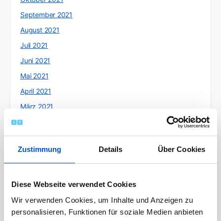
September 2021
August 2021
Juli 2021
Juni 2021
Mai 2021
April 2021
März 2021
Februar 2021
Januar 2021
Zustimmung
Details
Über Cookies
Dezember 2020
November 2020
Oktober 2020
Diese Webseite verwendet Cookies
September 2020
Wir verwenden Cookies, um Inhalte und Anzeigen zu
personalisieren, Funktionen für soziale Medien anbieten
August 2020