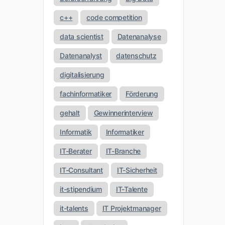
c++
code competition
data scientist
Datenanalyse
Datenanalyst
datenschutz
digitalisierung
fachinformatiker
Förderung
gehalt
Gewinnerinterview
Informatik
Informatiker
IT-Berater
IT-Branche
IT-Consultant
IT-Sicherheit
it-stipendium
IT-Talente
it-talents
IT Projektmanager