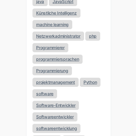
java
JavaScript
Künstliche Intelligenz
machine learning
Netzwerkadministrator
php
Programmierer
programmiersprachen
Programmierung
projektmanagement
Python
software
Software-Entwickler
Softwareentwickler
softwareentwicklung