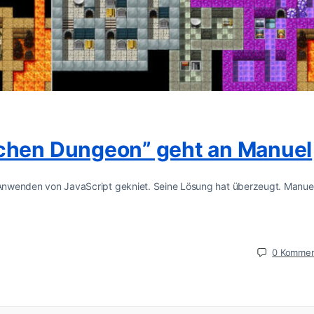
schen Dungeon” geht an Manuel
d Anwenden von JavaScript gekniet. Seine Lösung hat überzeugt. Manuel
0
Kommen