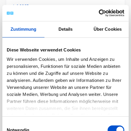
Juli 2025
Juni 2025
Mai 2025
Zustimmung
Details
Über Cookies
April 2025
März 2025
Diese Webseite verwendet Cookies
Februar 2025
Wir verwenden Cookies, um Inhalte und Anzeigen zu
Januar 2025
personalisieren, Funktionen für soziale Medien anbieten
Dezember 2024
zu können und die Zugriffe auf unsere Website zu
Oktober 2024
analysieren. Außerdem geben wir Informationen zu Ihrer
Verwendung unserer Website an unsere Partner für
September 2024
soziale Medien, Werbung und Analysen weiter. Unsere
August 2024
Partner führen diese Informationen möglicherweise mit
Juli 2024
weiteren Daten zusammen, die Sie ihnen bereitgestellt
Juni 2024
haben oder die sie im Rahmen Ihrer Nutzung der Dienste
gesammelt haben.
Mai 2024
Einwilligungsauswahl
Notwendig