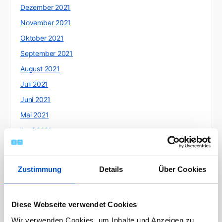
Dezember 2021
November 2021
Oktober 2021
September 2021
August 2021
Juli 2021
Juni 2021
Mai 2021
April 2021
März 2021
Februar 2021
Zustimmung
Details
Über Cookies
Januar 2021
Dezember 2020
Diese Webseite verwendet Cookies
November 2020
Wir verwenden Cookies, um Inhalte und Anzeigen zu