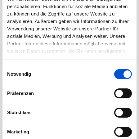
Oktober 2020
personalisieren, Funktionen für soziale Medien anbieten
September 2020
zu können und die Zugriffe auf unsere Website zu
August 2020
analysieren. Außerdem geben wir Informationen zu Ihrer
Verwendung unserer Website an unsere Partner für
Juli 2020
soziale Medien, Werbung und Analysen weiter. Unsere
Juni 2020
Partner führen diese Informationen möglicherweise mit
Mai 2020
weiteren Daten zusammen, die Sie ihnen bereitgestellt
April 2020
haben oder die sie im Rahmen Ihrer Nutzung der Dienste
gesammelt haben.
März 2020
Einwilligungsauswahl
Notwendig
Februar 2020
Januar 2020
Präferenzen
Dezember 2019
November 2019
Statistiken
Oktober 2019
September 2019
Marketing
August 2019