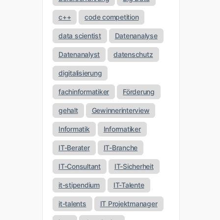
c++
code competition
data scientist
Datenanalyse
Datenanalyst
datenschutz
digitalisierung
fachinformatiker
Förderung
gehalt
Gewinnerinterview
Informatik
Informatiker
IT-Berater
IT-Branche
IT-Consultant
IT-Sicherheit
it-stipendium
IT-Talente
it-talents
IT Projektmanager