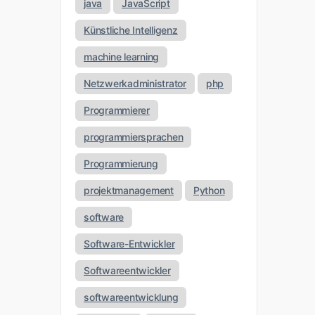
java
JavaScript
Künstliche Intelligenz
machine learning
Netzwerkadministrator
php
Programmierer
programmiersprachen
Programmierung
projektmanagement
Python
software
Software-Entwickler
Softwareentwickler
softwareentwicklung